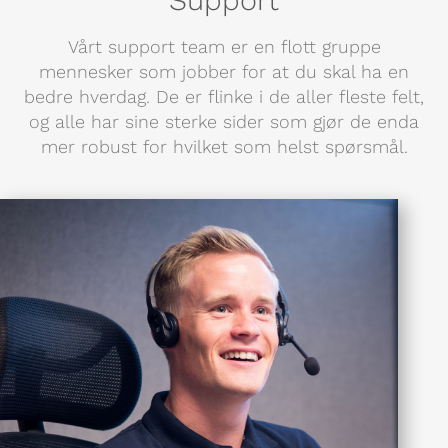
Support
Vårt support team er en flott gruppe
mennesker som jobber for at du skal ha en
bedre hverdag. De er flinke i de aller fleste felt,
og alle har sine sterke sider som gjør de enda
mer robust for hvilket som helst spørsmål.