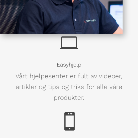

Easyhjelp
Vårt hjelpesenter er fult av videoer,
artikler og tips og triks for alle våre
produkter.
